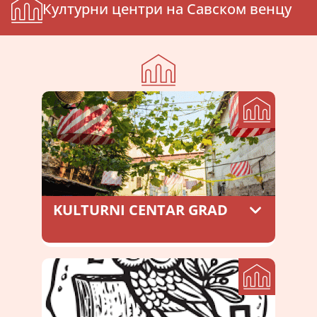
Културни центри на Савском венцу
A+
Ћирилица
Latinica
A
A-
Search
KULTURNI CENTAR GRAD
Kulturni centar Braće Krsmanović 4
0113282370