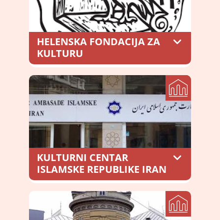
HELENSKA FONDACIJA ZA
KULTURU
Resavska 34, Beograd 11000
0113038114
KULTURNI CENTAR
ISLAMSKE REPUBLIKE IRAN
Neznanog junaka 8, Beograd 116363
0113672564