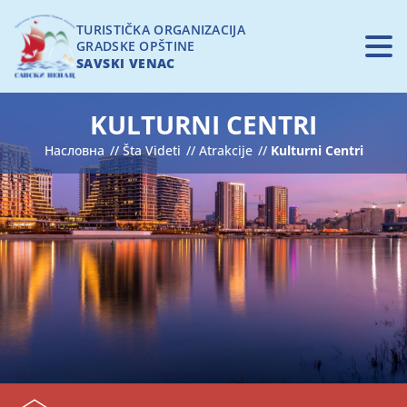
Skip
to
TURISTIČKA ORGANIZACIJA
GRADSKE OPŠTINE
main
SAVSKI VENAC
content
Main
KULTURNI CENTRI
POČETNA
navigation
Насловна
Šta Videti
Atrakcije
Kulturni Centri
ZNAMENITOSTI
ŠTA VIDETI
Sho
Sub
For
BUDUĆI PROJEKTI
INFO
Sho
Sub
For
KONTAKT