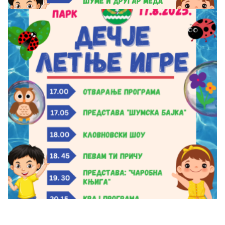
A+
Ћирилица
Latinica
A
A-
Search