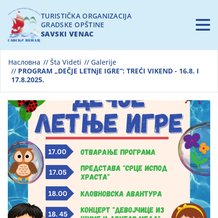
Skip
to
TURISTIČKA ORGANIZACIJA
GRADSKE OPŠTINE
main
SAVSKI VENAC
content
Main
Насловна
Šta Videti
Galerije
POČETNA
PROGRAM „DEČJE LETNjE IGRE“: TREĆI VIKEND - 16.8. I
navigation
17.8.2025.
ZNAMENITOSTI
ŠTA VIDETI
Sho
Sub
For
BUDUĆI PROJEKTI
INFO
Sho
Sub
For
KONTAKT