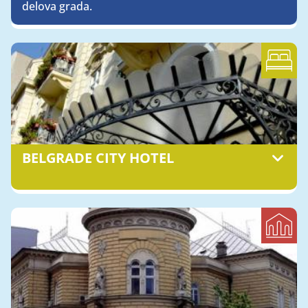
delova grada.
BELGRADE CITY HOTEL
Savski trg 7, 11000 Beograd (Savski Venac)
Savamala
011/3600-700