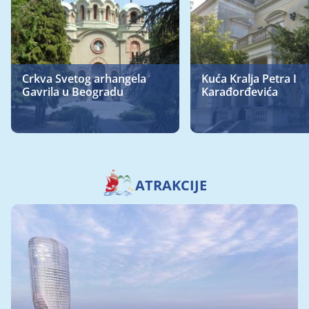
Crkva Svetog arhangela
Kuća Kralja Petra I
Gavrila u Beogradu
Karađorđevića
ATRAKCIJE