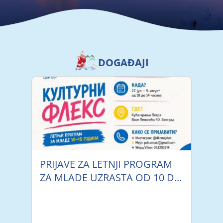
A+
Ћирилица
Latinica
A
A-
Search
DOGAĐAJI
PRIJAVE ZA LETNJI PROGRAM
ZA MLADE UZRASTA OD 10 DO
15 GODINA