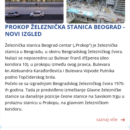
PROKOP ŽELEZNIČKA STANICA BEOGRAD -
NOVI IZGLED
Železnička stanica Beograd-centar („Prokop“) je železnička
stanica u Beogradu, u okviru Beogradskog železničkog čvora.
Nalazi se neposredno uz Bulevar Franš d’Eperea (deo
koridora 10), u prokopu između ovog pravca, Bulevara
kn.Aleksandra Karađorđevića i Bulevara Vojvode Putnika
podno Topčiderskog brda.
Počelo se sa izgradnjom Beogradskog železničkog čvora 1970-
ih godina. Tada je predviđeno izmeštanje Glavne železničke
stanice sa današnje pozicije čeone stanice na Savskom trgu u
prolaznu stanicu u Prokopu, na glavnom železničkom
koridoru.
saznaj više