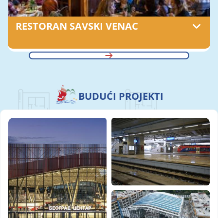
RESTORAN SAVSKI VENAC
Enterijer restorana je napravljen tako da sačuva
“šmek” i tradiciju ovog grada u kome su kafane
oduvek bile njegov zaštitni znak.
BUDUĆI PROJEKTI
Image
Image
Image