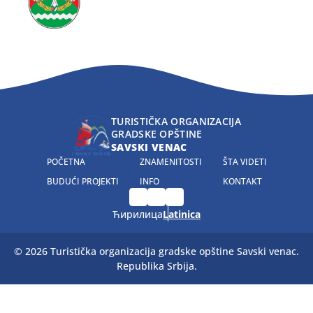
TURISTIČKA ORGANIZACIJA
GRADSKE OPŠTINE
SAVSKI VENAC
Main
POČETNA
ZNAMENITOSTI
ŠTA VIDETI
BUDUĆI PROJEKTI
INFO
KONTAKT
navigation
Ћирилица
Latinica
© 2026 Turistička organizacija gradske opštine Savski venac.
Republika Srbija.