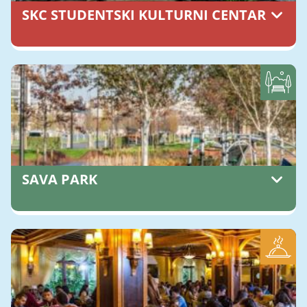
SKC STUDENTSKI KULTURNI CENTAR
Kralja Milana 48, Beograd 11000
0113602009
SAVA PARK
Sava park je, sa površinom od 2,7 hektara, jedna
od najvećih zelenih površina u centru grada.